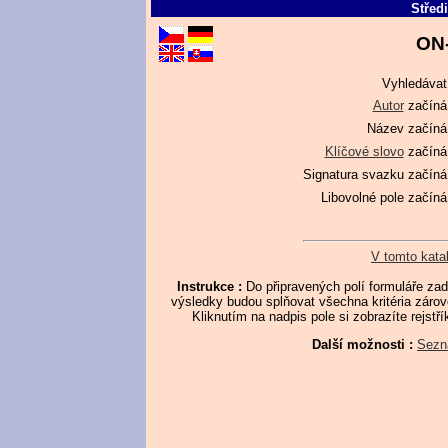
Střed
ON-
Vyhledávat
Autor
začíná
Název
začíná
Klíčové slovo
začíná
Signatura svazku
začíná
Libovolné pole
začíná
V tomto kata
Instrukce :
Do připravených polí formuláře za
výsledky budou splňovat všechna kritéria zárov
Kliknutím na nadpis pole si zobrazíte rejstř
Další možnosti :
Sezn