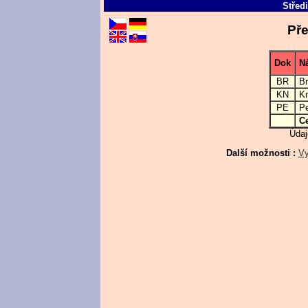
Střed
Pře
Dok
N
BR
Br
KN
Kn
PE
Pe
C
Údaj
Další možnosti :
Vy