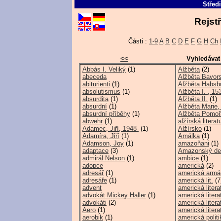
Střed
Rejst
Části :
1-9
A
B
C
D
E
F
G
H
Ch
<<
Vyhledávat
Abbás I. Veliký
(1)
Alžběta
(2)
abeceda
Alžběta Bavor
abiturienti
(1)
Alžběta Habsbu
absolutismus
(1)
Alžběta I. , 1
absurdita
(1)
Alžběta II.
(1)
absurdní
(1)
Alžběta Marie,
absurdní příběhy
(1)
Alžběta Pomo
abwehr
(1)
alžírská literat
Adamec, Jiří, 1948-
(1)
Alžírsko
(1)
Adamíra, Jiří
(1)
Amálka
(1)
Adamson, Joy
(1)
amazoňani
(1)
adaptace
(3)
Amazonský deš
admirál Nelson
(1)
ambice
(1)
adopce
americká
(2)
adresář
(1)
americká armá
adresáře
(1)
americká lit.
(7
advent
americká litera
advokát Mickey Haller
(1)
americká litera
advokáti
(2)
americká litera
Aero
(1)
americká litera
aerobik
(1)
americká politi