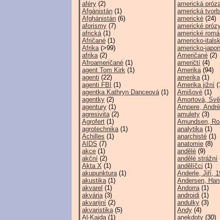
aféry
(2)
americká próz
Afgánistán
(1)
americká tvorb
Afghánistán
(6)
americké
(24)
aforismy
(7)
americké próz
africká
(1)
americké romá
Afričané
(1)
americko-itals
Afrika
(>99)
americko-japo
afrika
(2)
Američané
(2)
Afroameričané
(1)
američtí
(4)
agent Tom Kirk
(1)
Amerika
(94)
agenti
(22)
amerika
(1)
agenti FBI
(1)
Amerika jižní
(
agentka Kathryn Danceová
(1)
Amišové
(1)
agentky
(2)
Amortová, Svě
agentury
(1)
Ampere, André
agresivita
(2)
amulety
(3)
Agrofert
(1)
Amundsen, Roa
agrotechnika
(1)
analytika
(1)
Achilles
(1)
anarchisté
(1)
AIDS
(7)
anatomie
(8)
akce
(1)
andělé
(9)
akční
(2)
andělé strážní
Akta X
(1)
andělíčci
(1)
akupunktura
(1)
Anderle, Jiří, 
akustika
(1)
Andersen, Hans
akvarel
(1)
Andorra
(1)
akvária
(3)
androidi
(1)
akvarijní
(2)
andulky
(3)
akvaristika
(5)
Andy
(4)
Al-Kajda
(1)
anekdoty
(30)