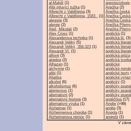
al-Mahdí
(1)
anesteziologie
Albi mluvící tužka
(1)
Anežka
(2)
Albrecht z Valdštejna
(3)
Anežka česká
Albrecht z Valdštejna, 1583..
(1)
Anežka Česká, 
alegorie
(3)
Anežka Česká, 
alergie
(2)
Anežka Přemy
Aleš, Mikoláš
(2)
Anežka Přemys
Alex Cross
(1)
anglická
(1)
Alexanderova technika
(1)
anglická lit.
(3)
Alexandr Veliký
(5)
anglická literat
Alexandr Veliký, 356-323
(1)
anglická literat
Alexandr VI.
(1)
anglická literat
alfové
(3)
anglická próza
algebra
(2)
anglická tvorb
Alhazen
(1)
anglické
alchymie
(1)
anglické romá
alibi
(1)
anglické texty
Aljaška
anglické výraz
alkohol
(6)
anglický
(1)
alkoholismus
(6)
anglicky psaná
alpinismus
(1)
anglicky psaná 
alternativní
(2)
anglicky psaná 
alternativní historie
(3)
angličtina
(17)
alternativní výuka
(1)
Anglie
(>99)
Alzheimer
(1)
anglie
(3)
Alzheimerova choroba
(1)
Angola
(1)
Alzheimerova nemoc
(1)
angrešt
(1)
V závor